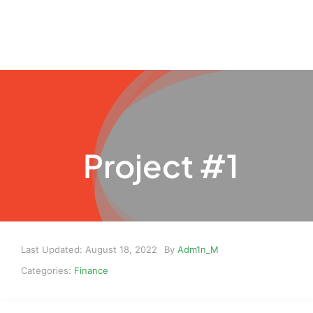
Skip
to
content
Project #1
Last Updated: August 18, 2022
By
Adm1n_M
Categories:
Finance